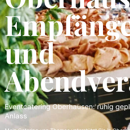
Empfänge
und
Abendver
Eventcatering Oberhausen: ruhig gep
Anlass