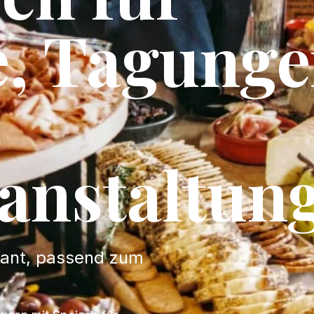
, Tagung
anstaltun
lant, passend zum