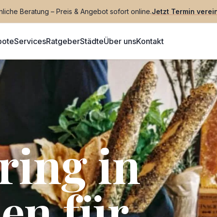
liche Beratung – Preis & Angebot sofort online.
Jetzt Termin verei
bote
Services
Ratgeber
Städte
Über uns
Kontakt
ring in
en für