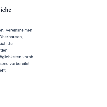
liche
en, Vereinsheimen
t-Oberhausen,
ich die
rden
öglichkeiten vorab
send vorbereitet
eht.