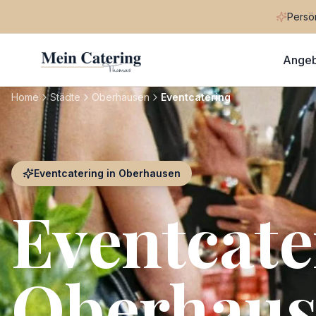
Persön
Ange
Home
Städte
Oberhausen
Eventcatering
Eventcatering
in
Oberhausen
Eventcate
Oberhaus