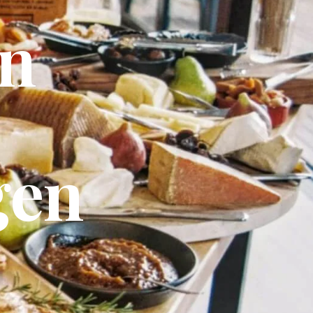
en
gen