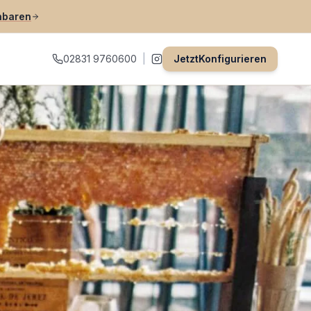
nbaren
02831 9760600
|
Jetzt
Konfigurieren