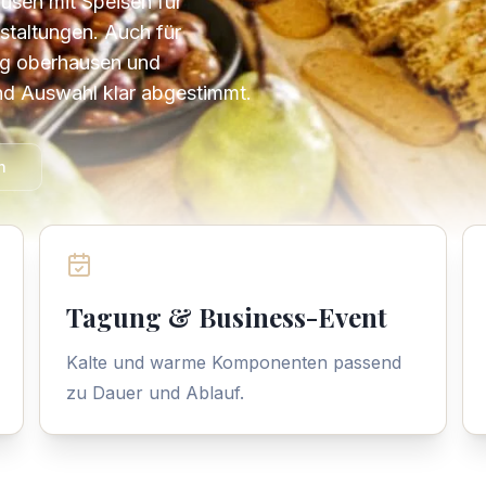
usen mit Speisen für
taltungen. Auch für
ng oberhausen und
d Auswahl klar abgestimmt.
n
Tagung & Business-Event
Kalte und warme Komponenten passend
zu Dauer und Ablauf.