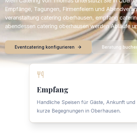
Mein Catering von Thomas unterstützt Sie in Oberha
Empfänge, Tagungen, Firmenfeiern und Abendverans
veranstaltung catering oberhausen, empfang cateri
abendessen catering oberhausen werden Abläufe un
Eventcatering konfigurieren
Beratung buche
Empfang
Handliche Speisen für Gäste, Ankunft und
kurze Begegnungen in Oberhausen.