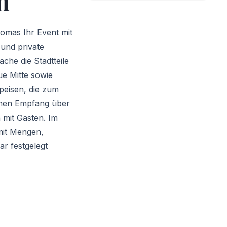
n
omas Ihr Event mit
und private
che die Stadtteile
e Mitte sowie
peisen, die zum
inen Empfang über
 mit Gästen. Im
mit Mengen,
r festgelegt