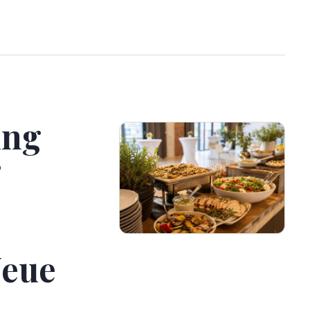
ing
r
Neue