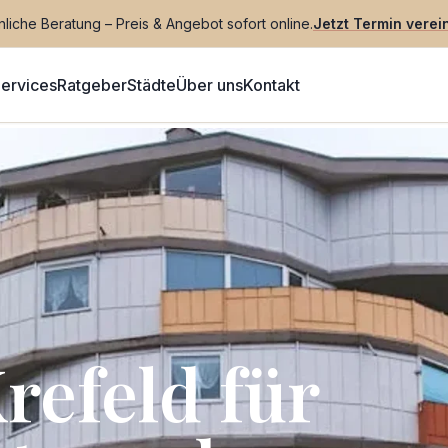
liche Beratung – Preis & Angebot sofort online.
Jetzt Termin verei
ervices
Ratgeber
Städte
Über uns
Kontakt
refeld für