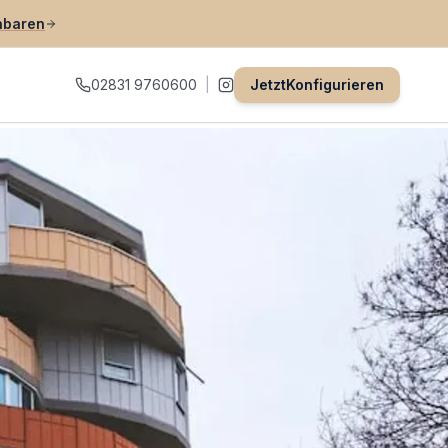
nbaren
02831 9760600
|
Jetzt
Konfigurieren