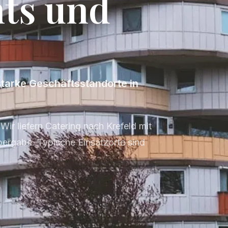
nts und
starke Geschäftsstandorte in
Wir liefern Catering nach Krefeld mit
ergabe. Typische Einsatzorte sind