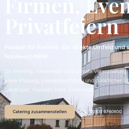
Firmen, Eve
Privatfeiern
Planbar für Krefeld, das direkte Umfeld und 
Nordwest-NRW.
Ob Meeting, Firmenfeier oder private Veranstaltung: 
klarer Planung, passendem Menü und pünktlicher Üb
Uerdingen, Fischeln, Hüls, Innenstadt.
Catering zusammenstellen
02831 9760600