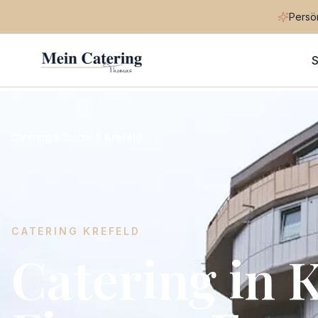
Persön
S
Catering
Städte
Krefeld
CATERING
KREFELD
Catering in K