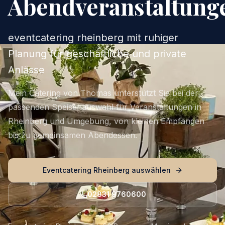
Abendveranstaltung
eventcatering rheinberg mit ruhiger
Planung für geschäftliche und private
Anlässe
Mein Catering von Thomas unterstützt Sie bei der
passenden Speisenauswahl für Veranstaltungen in
Rheinberg und Umgebung, von kleinen Empfängen
bis zu gemeinsamen Abendessen.
Eventcatering Rheinberg auswählen
02831 9760600