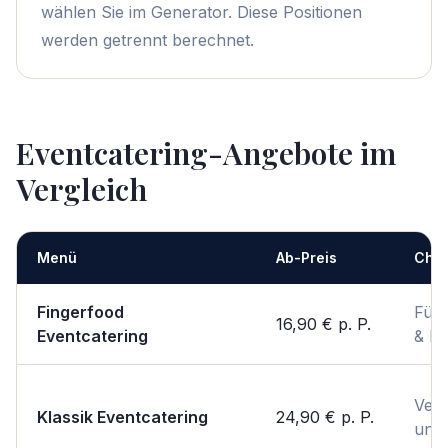
wählen Sie im Generator. Diese Positionen
werden getrennt berechnet.
Eventcatering-Angebote im
Vergleich
Menü
Ab-Preis
Char
Fingerfood
Für
16,90 €
p. P.
Eventcatering
& P
Vert
Klassik Eventcatering
24,90 €
p. P.
unko