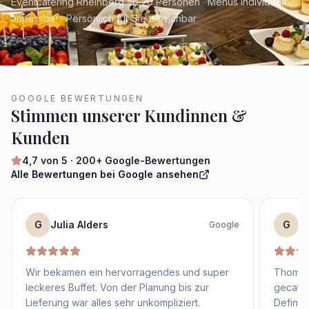
Eventcatering Rheinberg ab 20 Personen · Menüs individuell
anpassbar · Persönlich für Sie erreichbar
GOOGLE BEWERTUNGEN
Stimmen unserer Kundinnen &
Kunden
4,7
von 5 ·
200+
Google-Bewertungen
Alle Bewertungen bei Google ansehen
G
Julia Alders
G
S
Google
Wir bekamen ein hervorragendes und super
Thomas 
leckeres Buffet. Von der Planung bis zur
gecater
Lieferung war alles sehr unkompliziert.
Definit