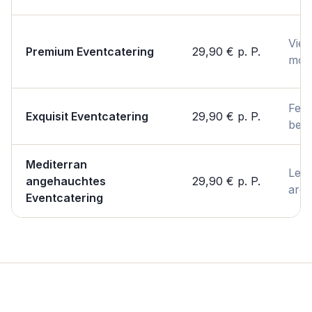
Viels
Premium Eventcatering
29,90 €
p. P.
mod
Fest
Exquisit Eventcatering
29,90 €
p. P.
bes
Mediterran
Leic
angehauchtes
29,90 €
p. P.
arom
Eventcatering