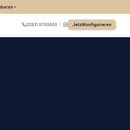
nbaren
02831 9760600
|
Jetzt
Konfigurieren