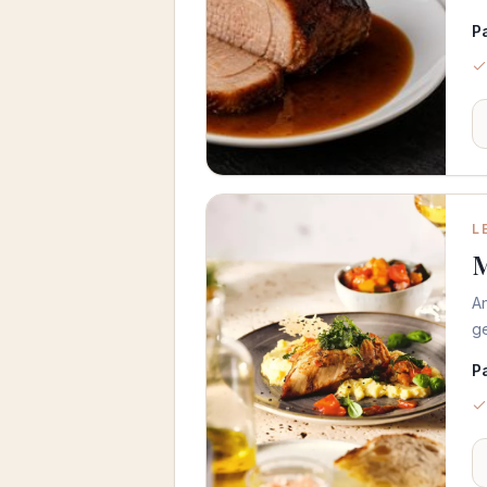
P
L
M
An
g
P