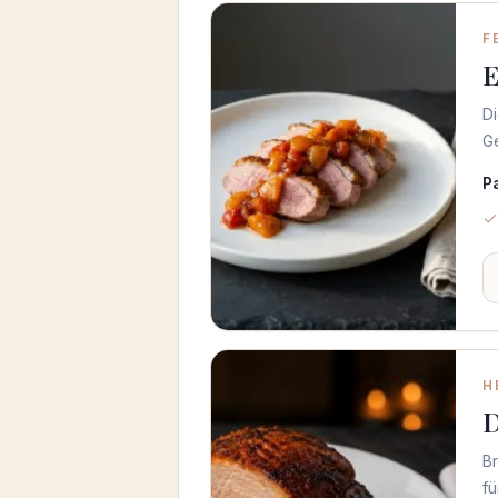
F
E
Di
Ge
P
H
D
B
fü