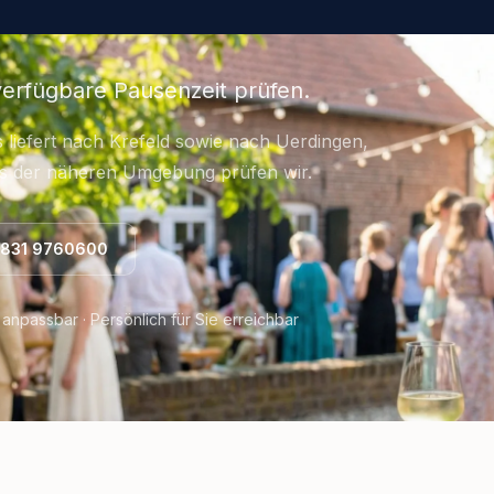
erfügbare Pausenzeit prüfen.
 liefert nach Krefeld sowie nach Uerdingen,
us der näheren Umgebung prüfen wir.
831 9760600
anpassbar · Persönlich für Sie erreichbar