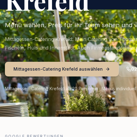
Krefeld
Menü wählen, Preis für Ihr Team sehen und v
Mittagessen-Catering Krefeld: Mein Catering von Thomas
Fischeln, Hüls und Innenstadt. Auch Firmenstandorte a
Mittagessen-Catering Krefeld auswählen
02
Mittagessen-Catering Krefeld ab 20 Personen · Menüs individuell 
GOOGLE BEWERTUNGEN