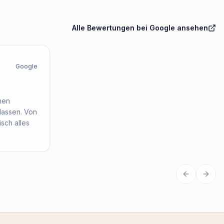
Alle Bewertungen bei Google ansehen
Google
hen
lassen. Von
sch alles
Vorherige
Näch