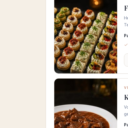
F
H
Te
P
V
K
V
g
P