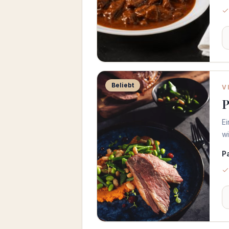
Beliebt
V
P
E
wi
P