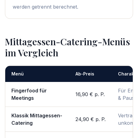
werden getrennt berechnet.
Mittagessen-Catering-Menüs
im Vergleich
Menü
Ab-Preis
Charakte
Fingerfood für
Für Emp
16,90 €
p. P.
Meetings
& Pause
Klassik Mittagessen-
Vertraut
24,90 €
p. P.
Catering
unkompli