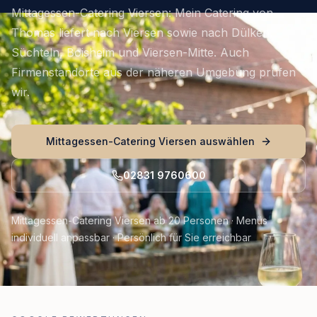
Mittagessen-Catering Viersen: Mein Catering von
Thomas liefert nach Viersen sowie nach Dülken,
Süchteln, Boisheim und Viersen-Mitte. Auch
Firmenstandorte aus der näheren Umgebung prüfen
wir.
Mittagessen-Catering Viersen auswählen
02831 9760600
Mittagessen-Catering Viersen ab 20 Personen · Menüs
individuell anpassbar · Persönlich für Sie erreichbar