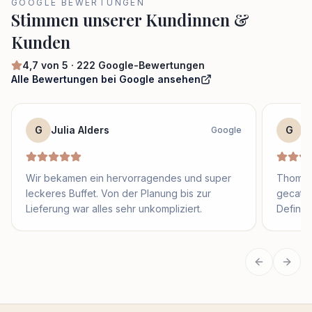
GOOGLE BEWERTUNGEN
Stimmen unserer Kundinnen &
Kunden
4,7
von 5 ·
222
Google-Bewertungen
Alle Bewertungen bei Google ansehen
G
Julia Alders
G
S
Google
Wir bekamen ein hervorragendes und super
Thomas 
leckeres Buffet. Von der Planung bis zur
gecater
Lieferung war alles sehr unkompliziert.
Definit
Vorherige
Näch