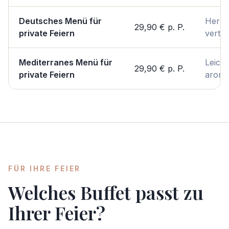
Deutsches Menü für
Herzh
29,90 €
p. P.
private Feiern
vertra
Mediterranes Menü für
Leicht
29,90 €
p. P.
private Feiern
aroma
FÜR IHRE FEIER
Welches Buffet passt zu
Ihrer Feier?