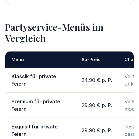
Partyservice-Menüs im
Vergleich
Menü
Ab-Preis
Chara
Klassik für private
Vertra
24,90 €
p. P.
Feiern
unkom
Premium für private
Vielsei
29,90 €
p. P.
Feiern
mode
Exquisit für private
Festli
29,90 €
p. P.
Feiern
beson