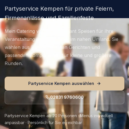
Partyservice Kempen für private Feiern,
Firmenanlässe und Familienfeste
Mein Catering von Thomas plant Speisen für Ihre
Veranstaltung in Kempen und im nahen Umland. Sie
wählen aus Buffets, warmen Gerichten und
passenden Komponenten für kleine und größere
Runden.
Partyservice Kempen auswählen
02831 9760600
Partyservice Kempen ab 20 Personen · Menüs individuell
anpassbar · Persönlich für Sie erreichbar