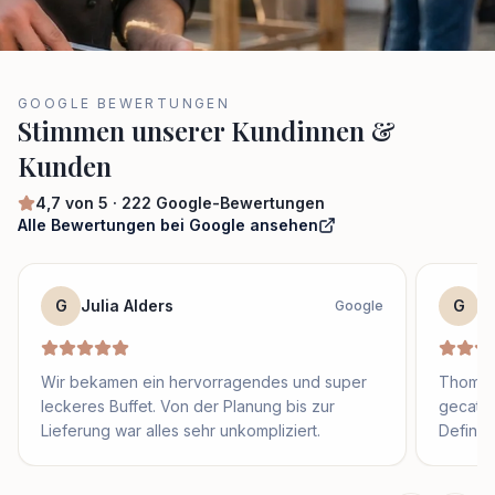
GOOGLE BEWERTUNGEN
Stimmen unserer Kundinnen &
Kunden
4,7
von 5 ·
222
Google-Bewertungen
Alle Bewertungen bei Google ansehen
G
Julia Alders
G
S
Google
Wir bekamen ein hervorragendes und super
Thomas 
leckeres Buffet. Von der Planung bis zur
gecater
Lieferung war alles sehr unkompliziert.
Definit