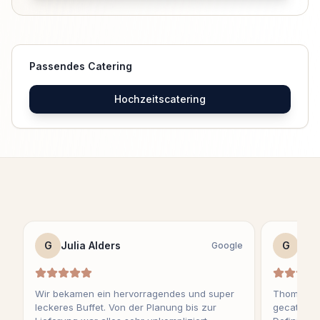
Passendes Catering
Hochzeitscatering
G
Julia Alders
G
Sag
Google
Wir bekamen ein hervorragendes und super
Thomas ha
leckeres Buffet. Von der Planung bis zur
gecatert u