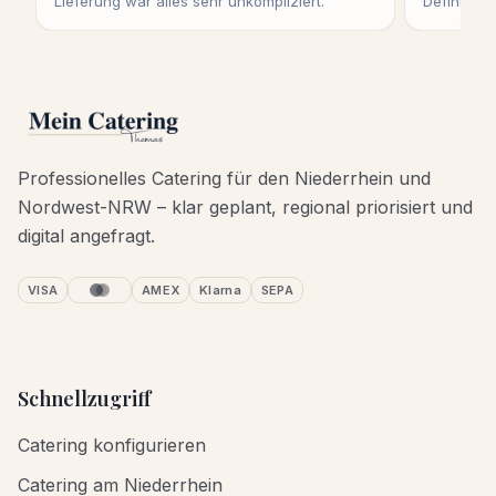
Lieferung war alles sehr unkompliziert.
Definitiv 
Professionelles Catering für den Niederrhein und
Nordwest-NRW – klar geplant, regional priorisiert und
digital angefragt.
VISA
AMEX
Klarna
SEPA
Schnellzugriff
Catering konfigurieren
Catering am Niederrhein