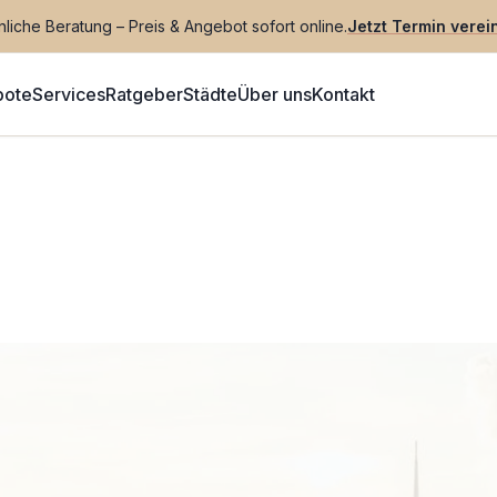
liche Beratung – Preis & Angebot sofort online.
Jetzt Termin verei
bote
Services
Ratgeber
Städte
Über uns
Kontakt