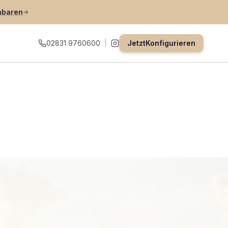
nbaren
02831 9760600
|
Jetzt
Konfigurieren