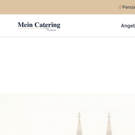
Persön
Ange
Home
Städte
Goch