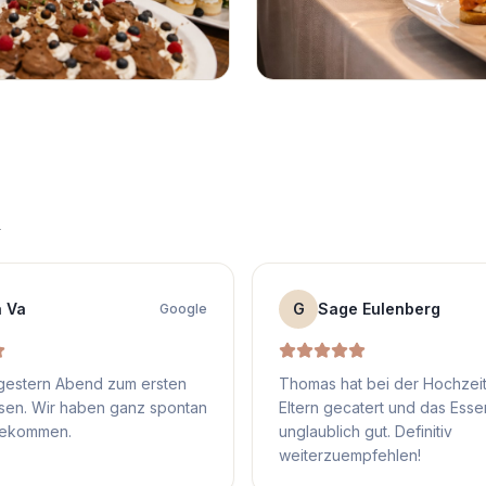
n
a Va
G
Sage Eulenberg
Google
gestern Abend zum ersten
Thomas hat bei der Hochzei
ssen. Wir haben ganz spontan
Eltern gecatert und das Esse
bekommen.
unglaublich gut. Definitiv
weiterzuempfehlen!