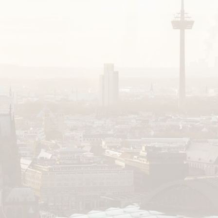
sammenstellen
Probeset testen
Ber