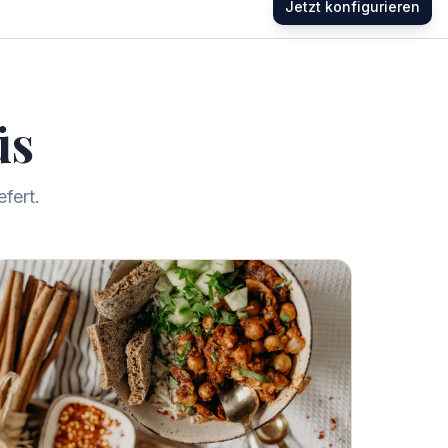
Jetzt konfigurieren
üs
fert.