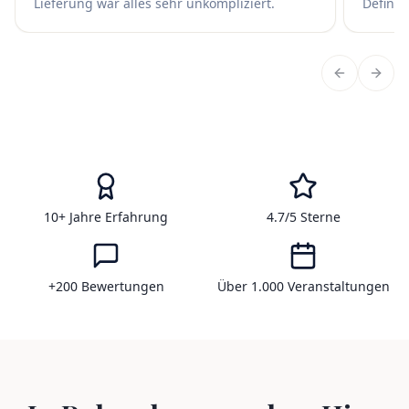
Lieferung war alles sehr unkompliziert.
Definit
Vorherige 
Näch
10+ Jahre Erfahrung
4.7/5 Sterne
+200 Bewertungen
Über 1.000 Veranstaltungen