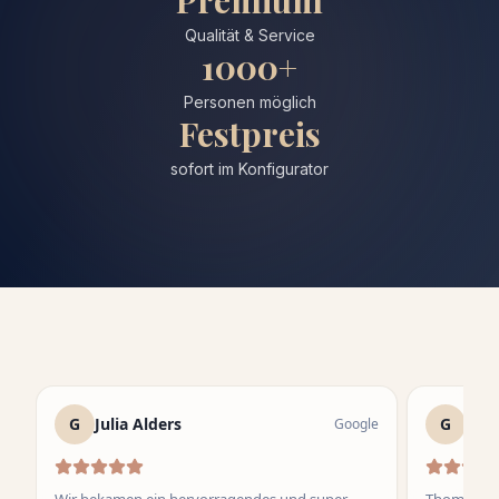
Qualität & Service
1000+
Personen möglich
Festpreis
sofort im Konfigurator
G
Julia Alders
G
Sag
Google
Wir bekamen ein hervorragendes und super
Thomas hat