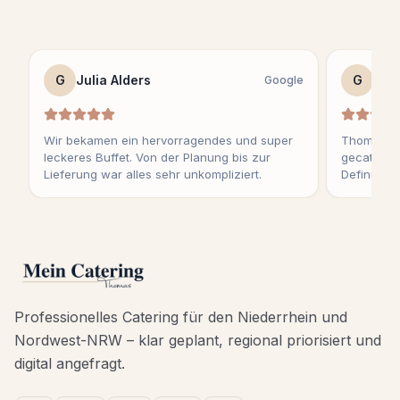
G
Julia Alders
G
Sag
Google
Wir bekamen ein hervorragendes und super
Thomas ha
leckeres Buffet. Von der Planung bis zur
gecatert u
Lieferung war alles sehr unkompliziert.
Definitiv 
Professionelles Catering für den Niederrhein und
Nordwest-NRW – klar geplant, regional priorisiert und
digital angefragt.