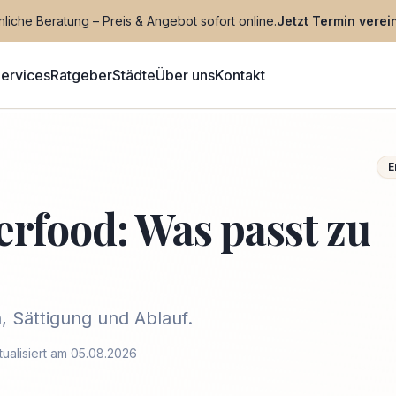
liche Beratung – Preis & Angebot sofort online.
Jetzt Termin verei
ervices
Ratgeber
Städte
Über uns
Kontakt
E
erfood: Was passt zu
, Sättigung und Ablauf.
tualisiert am 05.08.2026