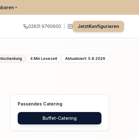
nbaren
02831 9760600
|
Jetzt
Konfigurieren
ntscheidung
4
Min Lesezeit
Aktualisiert:
5.8.2026
Passendes Catering
Buffet-Catering